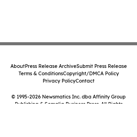
About
Press Release Archive
Submit Press Release
Terms & Conditions
Copyright/DMCA Policy
Privacy Policy
Contact
© 1995-2026 Newsmatics Inc. dba Affinity Group
Publishing & Somalia Business Press. All Rights
Reserved.
Cookie Settings / Your Privacy Choices